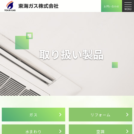
お問い合わせ
メニ
MENU
ュー
取り扱い製品
ガス
リフォーム
水まわり
空調