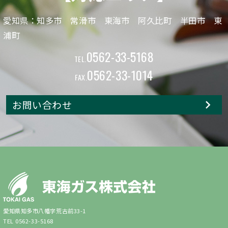
愛知県：知多市 常滑市 東海市 阿久比町 半田市 東
浦町
0562-33-5168
TEL.
0562-33-1014
FAX.
お問い合わせ
愛知県知多市八幡字荒古前33-1
TEL 0562-33-5168