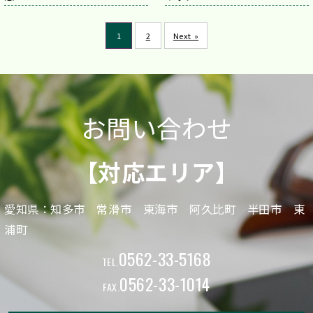
1
2
Next »
お問い合わせ
【対応エリア】
愛知県：知多市 常滑市 東海市 阿久比町 半田市 東
浦町
0562-33-5168
TEL.
0562-33-1014
FAX.