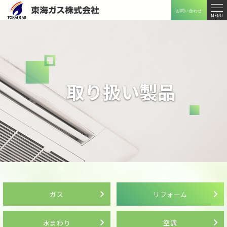
お問い合わせ
メニ
MENU
ュー
取り扱い製品
ガス
リフォーム
水まわり
空調