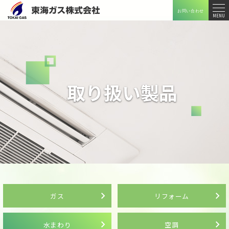
お問い合わせ
メニ
MENU
ュー
取り扱い製品
ガス
リフォーム
水まわり
空調