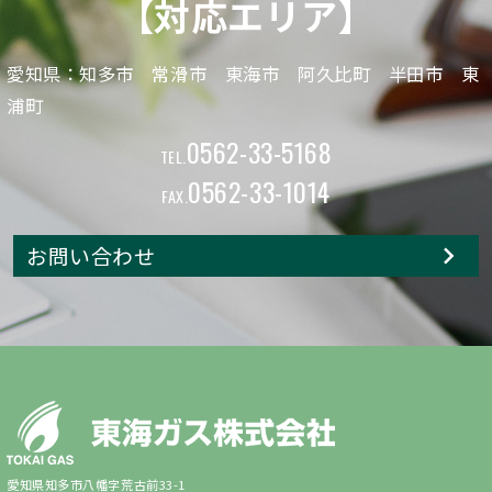
【対応エリア】
愛知県：知多市 常滑市 東海市 阿久比町 半田市 東
浦町
0562-33-5168
TEL.
0562-33-1014
FAX.
お問い合わせ
愛知県知多市八幡字荒古前33-1