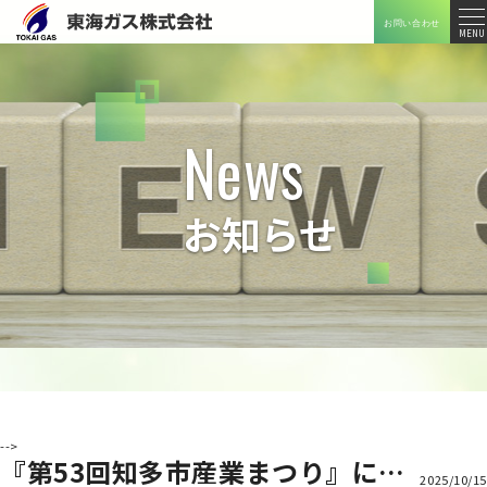
お問い合わせ
メニ
MENU
ュー
News
お知らせ
-->
『第53回知多市産業まつり』に出店します！
2025/10/15