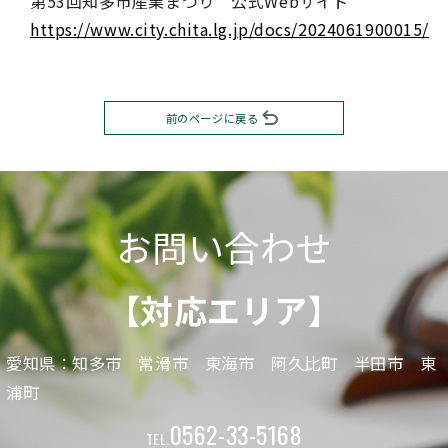
第53回知多市産業まつり 公式Webサイト
https://www.city.chita.lg.jp/docs/2024061900015/
前のページに戻る
お問い合わせ
【対応エリア】
愛知県：知多市 常滑市 東海市 阿久比町 半田市 東
浦町
0562-33-5168
TEL.