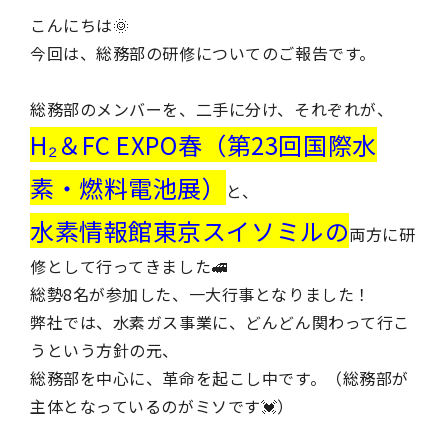
こんにちは🌞
今回は、総務部の研修についてのご報告です。
総務部のメンバーを、二手に分け、それぞれが、
H₂＆FC EXPO春（第23回国際水
素・燃料電池展）
と、
水素情報館東京スイソミルの
両方に
研
修として行ってきました🚅
総勢8名が参加した、一大行事となりました！
弊社では、水素ガス事業に、どんどん関わって行こ
うという方針の元、
総務部を中心に、革命を起こし中です。（総務部が
主体となっているのがミソです💓）