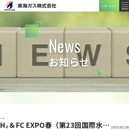
お問い合わせ
メニ
MENU
ュー
News
お知らせ
-->
H₂＆FC EXPO春（第23回国際水素・燃料電池展）及び東京スイソミルに行ってきました
2025/02/26